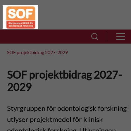
H
S
o
t
p
V
V
y
i
p
i
SOF projektbidrag 2027-2029
r
s
a
s
g
a
SOF projektbidrag 2027-
t
a
s
r
2029
i
ö
m
u
k
l
e
Styrgruppen för odontologisk forskning
p
f
l
utlyser projektmedel för klinisk
n
p
ä
odontologisk forskning. Utlysningen