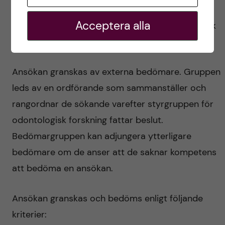
riktlinjer om jäv
tillämpas vid berednings- och
Acceptera alla
bedömningsarbetet för att garantera en opartisk
hantering.
Ansökan granskas av externa bedömare. Gruppen
leds av en ordförande som sammanställer och
rangordnar de sökande varefter styrgruppen för
odontologisk forskning fattar beslut.
Bedömargruppen kan adjungera ytterligare
bedömare om de anser att de saknar kompetens
att bedöma en ansökan.
Ansökan granskas och bedöms enligt följande
kriterier: