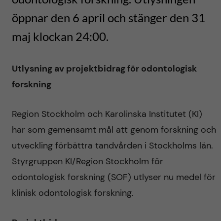
h
y
l
e
öppnar den 6 april och stänger den 31
t
u
n
maj klockan 24:00.
v
f
Utlysning av projektbidrag för odontologisk
u
ö
forskning
d
r
Region Stockholm och Karolinska Institutet (KI)
i
o
har som gemensamt mål att genom forskning och
n
utveckling förbättra tandvården i Stockholms län.
d
Styrgruppen KI/Region Stockholm för
n
o
odontologisk forskning (SOF) utlyser nu medel för
e
klinisk odontologisk forskning.
n
h