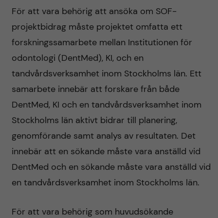
o
För att vara behörig att ansöka om SOF-
r
projektbidrag måste projektet omfatta ett
s
forskningssamarbete mellan Institutionen för
odontologi (DentMed), KI, och en
k
tandvårdsverksamhet inom Stockholms län. Ett
n
samarbete innebär att forskare från både
DentMed, KI och en tandvårdsverksamhet inom
i
Stockholms län aktivt bidrar till planering,
n
genomförande samt analys av resultaten. Det
innebär att en sökande måste vara anställd vid
g
DentMed och en sökande måste vara anställd vid
en tandvårdsverksamhet inom Stockholms län.
För att vara behörig som huvudsökande