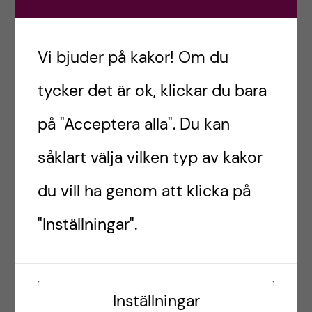
Bidraget omfattar projektrelaterade kostnader,
exempelvis löner, resor (inklusive vistelser vid
forskningsanläggningar), publiceringskostnader,
Vi bjuder på kakor! Om du
mindre utrustning.
tycker det är ok, klickar du bara
2,5 miljoner kronor/år finns att söka och varje
på "Acceptera alla". Du kan
projekt kan maximalt söka och erhålla 500 000
såklart välja vilken typ av kakor
kronor/år.
du vill ha genom att klicka på
För övriga upplysningar, mejla funktionsbrevlåda:
sof@ki.se
.
"Inställningar".
Beredningsarbetet
Inställningar
Jävsregler, i enlighet med
Karolinska Institutets