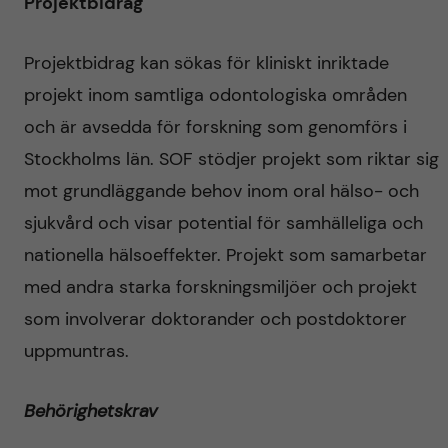
Projektbidrag
t
å
o
Projektbidrag kan sökas för kliniskt inriktade
l
projekt inom samtliga odontologiska områden
l
och är avsedda för forskning som genomförs i
l
o
Stockholms län. SOF stödjer projekt som riktar sig
e
mot grundläggande behov inom oral hälso- och
g
sjukvård och visar potential för samhälleliga och
t
i
nationella hälsoeffekter. Projekt som samarbetar
med andra starka forskningsmiljöer och projekt
s
som involverar doktorander och postdoktorer
k
uppmuntras.
f
Behörighetskrav