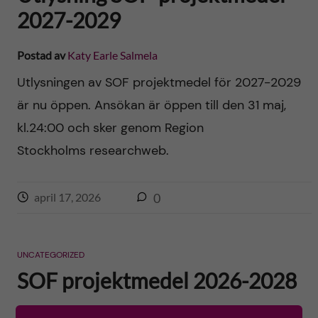
h
y
l
e
2027-2029
t
u
n
Postad av
Katy Earle Salmela
v
Utlysningen av SOF projektmedel för 2027-2029
f
är nu öppen. Ansökan är öppen till den 31 maj,
u
ö
kl.24:00 och sker genom Region
d
Stockholms researchweb.
r
i
o
april 17, 2026
0
n
d
n
o
UNCATEGORIZED
e
SOF projektmedel 2026-2028
n
h
Postad av
Katy Earle Salmela