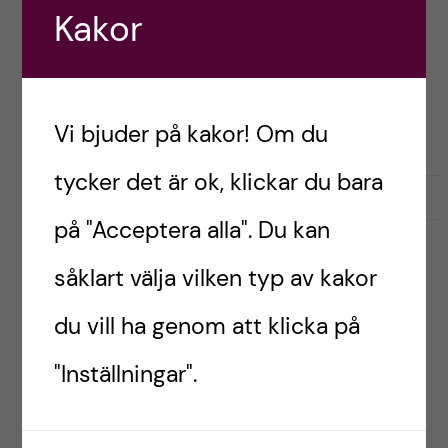
t
Kakor
Utlysningen av SOF projektmedel för 2026-2028
å
o
öppnar 7 april, 2025. Ansökan är öppen till den 1
l
juni, kl.24:00 och sker genom Region
l
Stockholms researchweb.
Vi bjuder på kakor! Om du
l
o
tycker det är ok, klickar du bara
e
g
april 4, 2025
0
på "Acceptera alla". Du kan
t
i
såklart välja vilken typ av kakor
UNCATEGORIZED
s
Hello world!
du vill ha genom att klicka på
k
Postad av
admin_ki
"Inställningar".
f
Välkommen till KI. Det här är ditt första inlägg.
Redigera eller radera det. Sen är det bara att