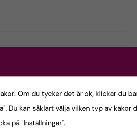
Nästa inlägg
En del av SOF
kakor! Om du tycker det är ok, klickar du ba
a". Du kan såklart välja vilken typ av kakor d
ka på "Inställningar".
ning SOF-
Hello world!