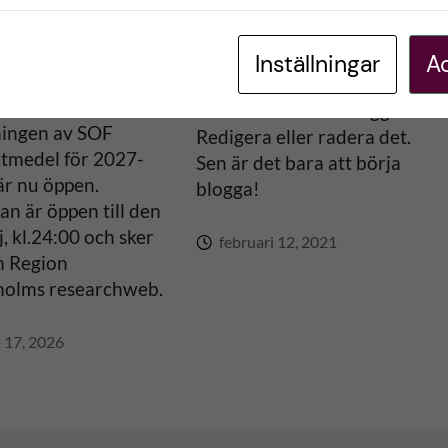
ktmedel 2027-
admin_ki
Inställningar
Ac
rle Salmela
Välkommen till KI. Det
här är ditt första inlägg.
ningen av SOF
Redigera eller radera det.
ktmedel för 2027-
Sen är det bara att börja
är nu öppen.
blogga!
n är öppen till den
, kl.24:00 och sker
februari 12, 2021
 Region
holms researchweb.
l 17, 2026