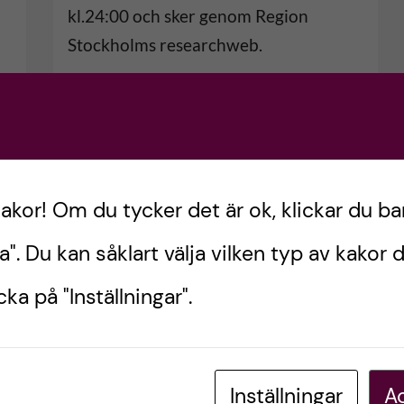
kl.24:00 och sker genom Region
Stockholms researchweb.
kakor! Om du tycker det är ok, klickar du ba
a". Du kan såklart välja vilken typ av kakor d
ka på "Inställningar".
Inställningar
Ac