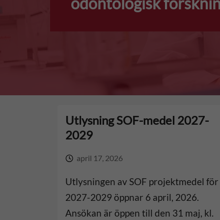
odontologisk forskni
h
e
u
n
v
f
u
ö
d
r
Utlysning SOF-medel 2027-
i
o
2029
n
d
april 17, 2026
n
o
Utlysningen av SOF projektmedel för
e
2027-2029 öppnar 6 april, 2026.
n
Ansökan är öppen till den 31 maj, kl.
h