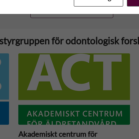
Visa fler aktuella händelser
styrgruppen för odontologisk fors
Akademiskt centrum för