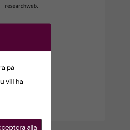
researchweb.
ra på
u vill ha
ceptera alla